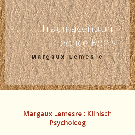
Contact
Teamzone
Traumacentrum
Léonce Roels
Margaux Lemesre
Margaux Lemesre : Klinisch
Psycholoog