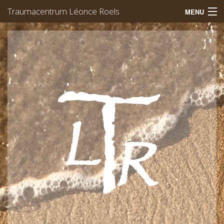
Traumacentrum Léonce Roels
MENU
Welkom
Trauma
EMDR
Yoga
Werking
Team
Afspraak
Léonce Roels
Vacatures