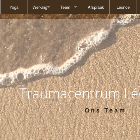
Yoga
Werking
Team
Afspraak
Léonce
 EMDR
Doelgroep
Ludwig Cornil
Roels
Werkwijze
Iris Albrecht
Tarieven
Julie Bocquet
Waarden
Frank Houben
GDPR
Katrien Van Kerrebroeck
Traumacentrum Lé
Margaux Lemesre
Annelies Mervielde
Ons Team
Lotte Simons
Stephanie Van Cauwenberghe