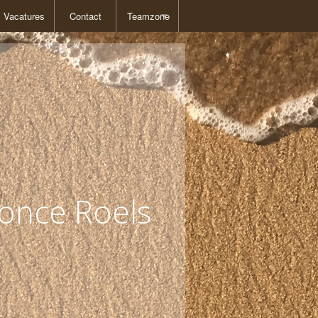
Vacatures
Contact
Teamzone
Teamzone 2
Teamzone 3
Fiches
Basisboek EMDR
once Roels