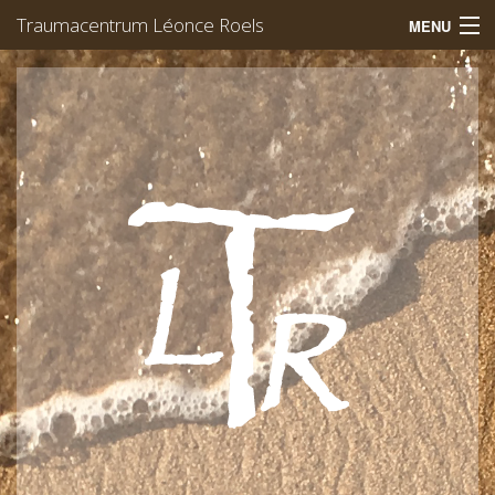
Traumacentrum Léonce Roels
MENU
Welkom
Trauma
EMDR
Yoga
Werking
Team
Afspraak
Léonce Roels
Vacatures