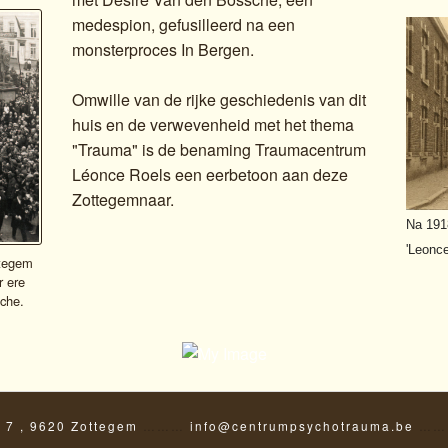
medespion, gefusilleerd na een
monsterproces In Bergen.
Omwille van de rijke geschiedenis van dit
huis en de verwevenheid met het thema
"Trauma" is de benaming Traumacentrum
Léonce Roels een eerbetoon aan deze
Zottegemnaar.
Na 191
'Leonce
ttegem
r ere
che.
t 7 , 9620 Zottegem
………
info@centrumpsychotrauma.be
……