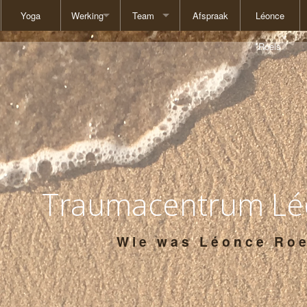
Yoga
Werking
Team
Afspraak
Léonce
 EMDR
Doelgroep
Ludwig Cornil
Roels
Werkwijze
Iris Albrecht
Tarieven
Julie Bocquet
Waarden
Frank Houben
GDPR
Katrien Van Kerrebroeck
Traumacentrum Lé
Margaux Lemesre
Annelies Mervielde
Wie was Léonce Roe
Lotte Simons
Stephanie Van Cauwenberghe