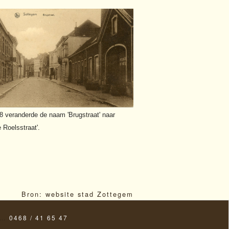
8 veranderde de naam 'Brugstraat' naar
 Roelsstraat'.
Bron: website stad Zottegem
…
0468 / 41 65 47