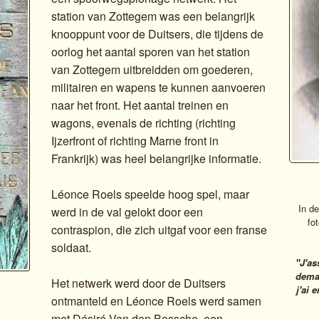
station van Zottegem was een belangrijk
knooppunt voor de Duitsers, die tijdens de
oorlog het aantal sporen van het station
van Zottegem uitbreidden om goederen,
militairen en wapens te kunnen aanvoeren
naar het front. Het aantal treinen en
wagons, evenals de richting (richting
Ijzerfront of richting Marne front in
Frankrijk) was heel belangrijke informatie.
Léonce Roels speelde hoog spel, maar
In d
werd in de val gelokt door een
fo
contraspion, die zich uitgaf voor een franse
soldaat.
"J'as
deman
Het netwerk werd door de Duitsers
j'ai 
ontmanteld en Léonce Roels werd samen
met Désiré Van den Bossche, een