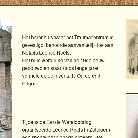
Elke van der Linden - van Dijke
Olivier Van Limbergen
Ellen Verheyen
Het herenhuis waar het Traumacentrum is
gevestigd, behoorde aanvankelijk toe aan
Hanane Vranken
Notaris Léonce Roels.
Het huis werd eind van de 19de eeuw
Hannelore Vrijiders
gebouwd en staat sinds lange jaren
vermeld op de Inventaris Onroerend
.
Erfgoed.
Tijdens de Eerste Wereldoorlog
organiseerde Léonce Roels in Zottegem
een spoorwegspionage netwerk. Het