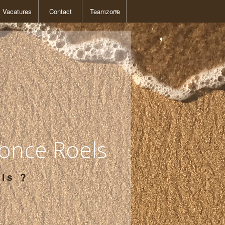
Vacatures
Contact
Teamzone
Teamzone 2
Teamzone 3
Fiches
Basisboek EMDR
once Roels
ls ?