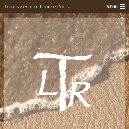
Traumacentrum Léonce Roels
MENU
Welkom
Trauma
EMDR
Yoga
Werking
Team
Afspraak
Léonce Roels
Vacatures