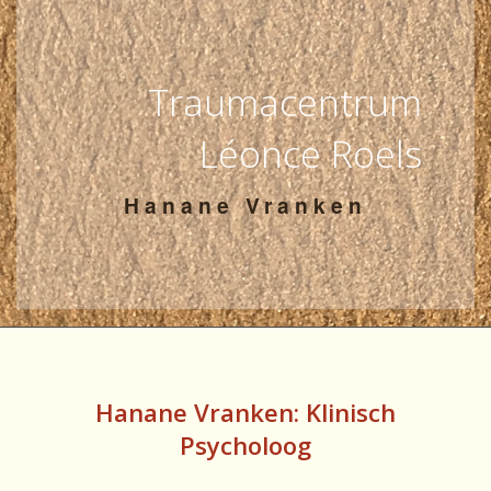
Contact
Teamzone
Traumacentrum
Léonce Roels
Hanane Vranken
Hanane Vranken: Klinisch
Psycholoog