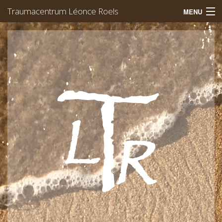
Traumacentrum Léonce Roels
MENU
Welkom
Trauma
EMDR
Yoga
Werking
Team
Afspraak
Léonce Roels
Vacatures