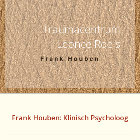
Contact
Teamzone
Traumacentrum
Léonce Roels
Frank Houben
Frank Houben: Klinisch Psycholoog