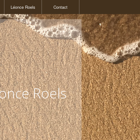
Léonce Roels
Contact
once Roels