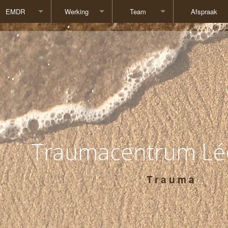
EMDR
Werking
Team
Afspraak
Literatuur
Doelgroep
Ludwig Cornil
Werkwijze
Lieve De Brauw
Tarieven
Frank Houben
Waarden
Veerle Roggeman
Olivier Van Limbergen
Traumacentrum Lé
Trauma