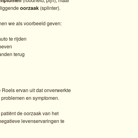
ymptomen
(roodheid, pijn), maar
rliggende
oorzaak
(splinter).
nnen we als voorbeeld geven:
to te rijden
 beven
anden terug
 Roels ervan uit dat onverwerkte
he problemen en symptomen.
patiënt de oorzaak van het
negatieve levenservaringen te