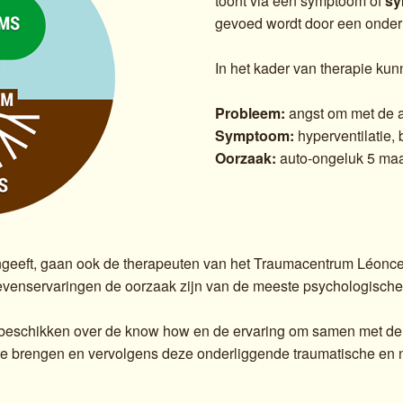
toont via een symptoom of
s
gevoed wordt door een onde
In het kader van therapie ku
Probleem:
angst om met de au
Symptoom:
hyperventilatie,
Oorzaak:
auto-ongeluk 5 ma
angeeft, gaan ook de therapeuten van het Traumacentrum Léonce
levenservaringen de oorzaak zijn van de meeste psychologisc
beschikken over de know how en de ervaring om samen met de 
te brengen en vervolgens deze onderliggende traumatische en 