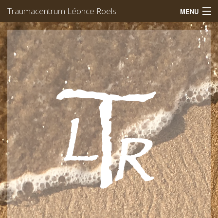
Traumacentrum Léonce Roels
MENU
Welkom
Trauma
EMDR
Werking
Team
Afspraak
Léonce Roels
Contact