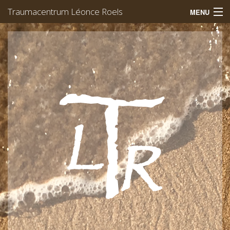
Traumacentrum Léonce Roels
MENU
Welkom
Trauma
EMDR
Werking
Team
Afspraak
Léonce Roels
Contact